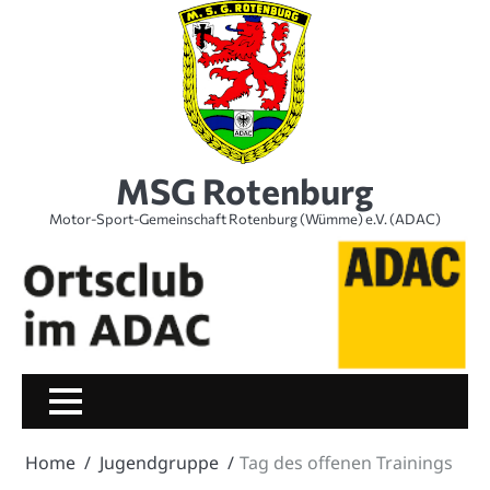
Skip
to
content
MSG Rotenburg
Motor-Sport-Gemeinschaft Rotenburg (Wümme) e.V. (ADAC)
Home
Jugendgruppe
Tag des offenen Trainings