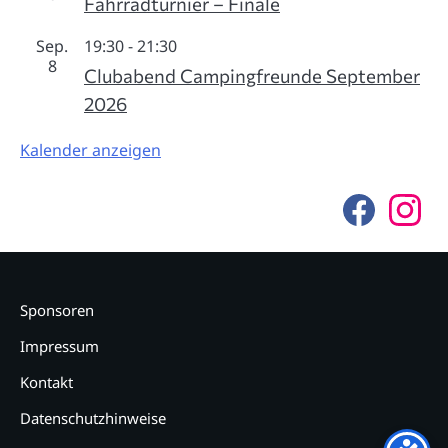
Fahrradturnier – Finale
Sep.
19:30
-
21:30
8
Clubabend Campingfreunde September
2026
Kalender anzeigen
F
I
a
n
c
s
e
t
b
a
o
g
o
r
Sponsoren
k
a
m
Impressum
Kontakt
Datenschutzhinweise