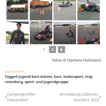
1
2
Fotos © Clemens Hohmann
JUGENDGRUPPE
Tagged
jugend-kart-slalom
,
kart
,
motorsport
,
msg
rotenburg
,
sport- und jugendgruppe
Campingtreffen
Anmeldung Oldtimer-
Beitragsnavigation
Hassendorf
Ausfahrt 2025