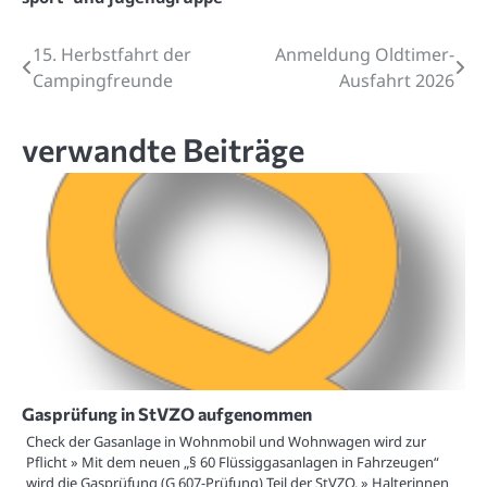
15. Herbstfahrt der
Anmeldung Oldtimer-
Beitragsnavigation
Campingfreunde
Ausfahrt 2026
verwandte Beiträge
Gasprüfung in StVZO aufgenommen
Check der Gasanlage in Wohnmobil und Wohnwagen wird zur
Pflicht » Mit dem neuen „§ 60 Flüssiggasanlagen in Fahrzeugen“
wird die Gasprüfung (G 607-Prüfung) Teil der StVZO. » Halterinnen