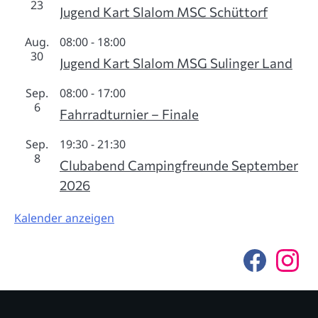
23
Jugend Kart Slalom MSC Schüttorf
Aug.
08:00
-
18:00
30
Jugend Kart Slalom MSG Sulinger Land
Sep.
08:00
-
17:00
6
Fahrradturnier – Finale
Sep.
19:30
-
21:30
8
Clubabend Campingfreunde September
2026
Kalender anzeigen
F
I
a
n
c
s
e
t
b
a
o
g