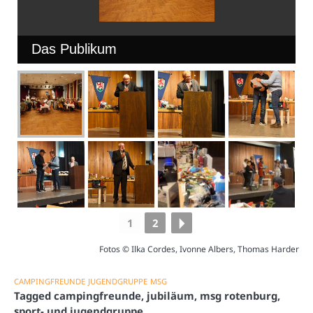
Das Publikum
1
2
Fotos © Ilka Cordes, Ivonne Albers, Thomas Harder
CAMPINGFREUNDE
JUGENDGRUPPE
MSG
Tagged
campingfreunde
,
jubiläum
,
msg rotenburg
,
sport- und jugendgruppe