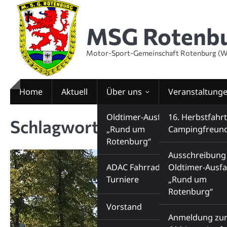
Skip
to
MSG Rotenb
content
Motor-Sport-Gemeinschaft Rotenburg (W
Home
Aktuell
Über uns
Veranstaltung
MSG
Oldtimer-Ausfahrt
16. Herbstfahrt
Schlagwort:
endlauf
„Rund um
Campingfreun
Rotenburg“
Sport- und
Jugendgruppe
9. Oldtimer-Au
Ausschreibung 
ADAC Fahrrad-
„Rund um
Oldtimer-Ausfa
Turniere
Rotenburg“
„Rund um
Campingfreunde
Rotenburg“
Vorstand
Anmeldung zur