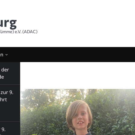
urg
ümme) e.V. (ADAC)
en
 der
de
sfahrt
zur 9.
hrt
 9.