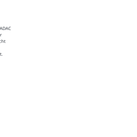
 ADAC
r
cht
t.