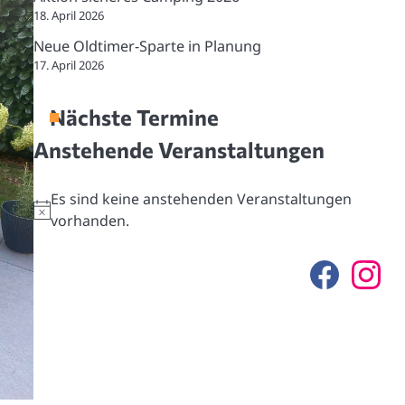
18. April 2026
Neue Oldtimer-Sparte in Planung
17. April 2026
Nächste Termine
Anstehende Veranstaltungen
Es sind keine anstehenden Veranstaltungen
Hinweis
vorhanden.
F
I
a
n
c
s
e
t
b
a
o
g
o
r
k
a
m