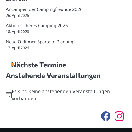
Ancampen der Campingfreunde 2026
26. April 2026
Aktion sicheres Camping 2026
18. April 2026
Neue Oldtimer-Sparte in Planung
17. April 2026
Nächste Termine
Anstehende Veranstaltungen
Es sind keine anstehenden Veranstaltungen
Hinweis
vorhanden.
F
I
a
n
c
s
e
t