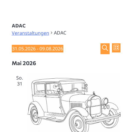
ADAC
ADAC
Veranstaltungen
Veran
Veransta
Veranstaltungen
31.05.2026
 - 
09.08.2026
Liste
Ansic
Datum
Suche
Suche
Mai 2026
wählen.
Navig
und
So.
Ansichten
31
Navigati