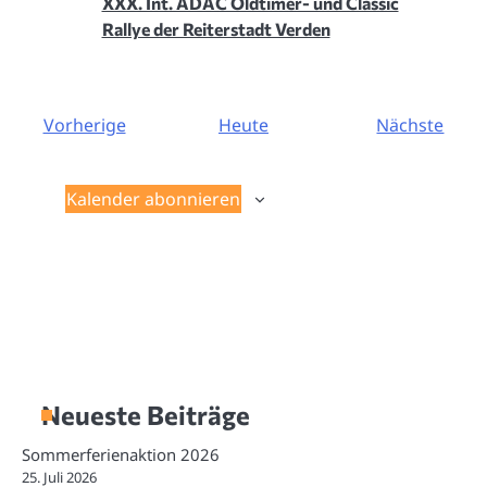
XXX. Int. ADAC Oldtimer- und Classic
Rallye der Reiterstadt Verden
Veranstaltungen
Vera
Vorherige
Heute
Nächste
Kalender abonnieren
Neueste Beiträge
Sommerferienaktion 2026
25. Juli 2026