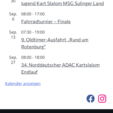
30
Jugend Kart Slalom MSG Sulinger Land
Sep.
08:00
-
17:00
6
Fahrradturnier – Finale
Sep.
07:30
-
19:00
13
9. Oldtimer-Ausfahrt „Rund um
Rotenburg“
Sep.
08:00
-
18:00
27
34. Norddeutscher ADAC Kartslalom
Endlauf
Kalender anzeigen
F
I
a
n
c
s
e
t