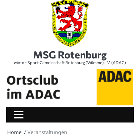
Skip
to
content
MSG Rotenburg
Motor-Sport-Gemeinschaft Rotenburg (Wümme) e.V. (ADAC)
Home
Veranstaltungen