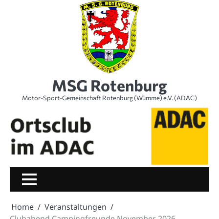
Skip
to
content
MSG Rotenburg
Motor-Sport-Gemeinschaft Rotenburg (Wümme) e.V. (ADAC)
Home
Veranstaltungen
Clubabend Campingfreunde November 2026